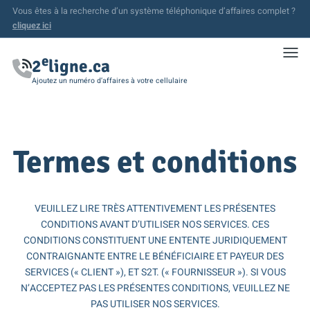
Vous êtes à la recherche d’un système téléphonique d’affaires complet ?
cliquez ici
Toggl
e
2
ligne.ca
Ajoutez un numéro d’affaires à votre cellulaire
Termes et conditions
VEUILLEZ LIRE TRÈS ATTENTIVEMENT LES PRÉSENTES
CONDITIONS AVANT D’UTILISER NOS SERVICES. CES
CONDITIONS CONSTITUENT UNE ENTENTE JURIDIQUEMENT
CONTRAIGNANTE ENTRE LE BÉNÉFICIAIRE ET PAYEUR DES
SERVICES (« CLIENT »), ET S2T. (« FOURNISSEUR »). SI VOUS
N’ACCEPTEZ PAS LES PRÉSENTES CONDITIONS, VEUILLEZ NE
PAS UTILISER NOS SERVICES.