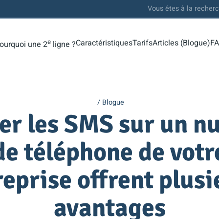
Vous êtes à la recher
e
Caractéristiques
Tarifs
Articles (Blogue)
F
ourquoi une 2
ligne ?
Blogue
er les SMS sur un 
de téléphone de votr
reprise offrent plusi
avantages