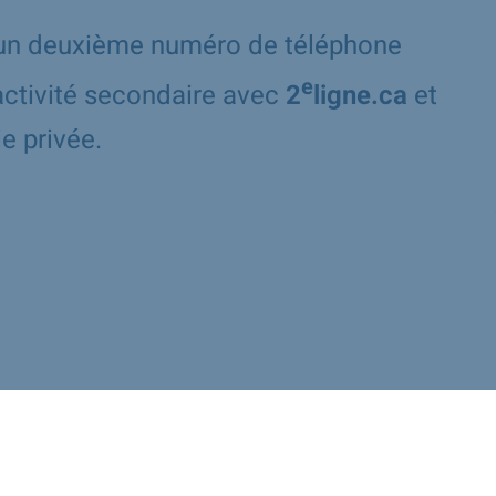
r un deuxième numéro de téléphone
e
 activité secondaire avec
2
ligne.ca
et
e privée.