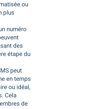
omatisée ou
n plus
 un numéro
 peuvent
ssant des
ère étape du
SMS peut
rne en temps
re ou idéal,
s. Cela
 membres de