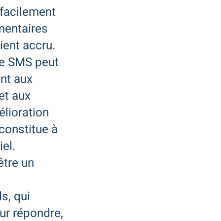
 facilement
mentaires
ent accru.
ie SMS peut
ant aux
et aux
élioration
 constitue à
el.
être un
s, qui
ur répondre,