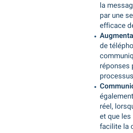
la messag
par une se
efficace d
Augmentat
de télépho
communique
réponses p
processus 
Communica
également 
réel, lors
et que les
facilite l