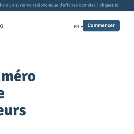
che d’un système téléphonique d’affaires complet ?
cliquez ici
Commencer
AQ
FR
numéro
e
eurs