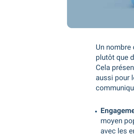
Un nombre c
plutôt que 
Cela présen
aussi pour 
communiquer
Engagemen
moyen pop
avec les e