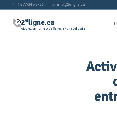
1-877-345-8786
info@2eligne.ca
e
2
ligne.ca
P
Ajoutez un numéro d’affaires à votre cellulaire
Activ
ent