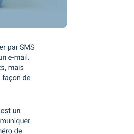
er par SMS
un e-mail.
ts, mais
e façon de
est un
ommuniquer
méro de