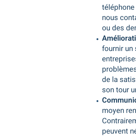
téléphone 
nous cont
ou des dem
Améliorati
fournir un
entrepris
problèmes 
de la satis
son tour u
Communica
moyen ren
Contrairem
peuvent n